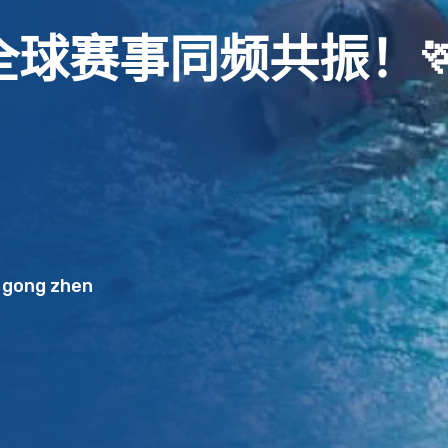
全
球
赛
事
同
频
共
振
！

n gong zhen