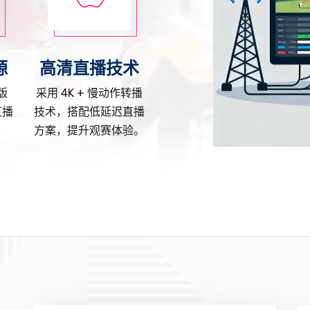
源
高清直播技术
版
采用 4K + 慢动作转播
直播
技术，搭配低延迟直播
方案，提升观赛体验。