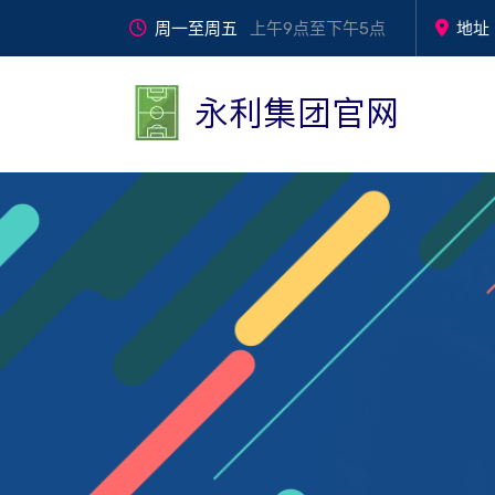
周一至周五
上午9点至下午5点
地址
📺超
公
🎁球
寻
qiu mi
chao
清直
司
迷专
求
zhuan
qing
播，
使
属，
帮
shu
zhi bo
零时
命
用热
助
yong re
ling
差感
爱装
ai
shi
受赛
备你
zhuang
cha
场心
的主
bei ni
gan
跳！
场！
de zhu
shou
🎯
🏆
chang
sai
chang