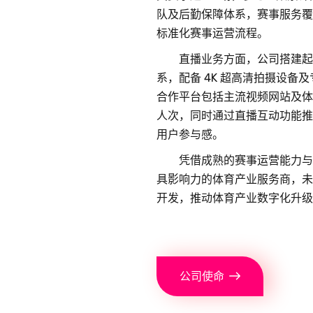
队及后勤保障体系，赛事服务覆
标准化赛事运营流程。
直播业务方面，公司搭建起
系，配备 4K 超高清拍摄设备及
合作平台包括主流视频网站及体育
人次，同时通过直播互动功能推出
用户参与感。
凭借成熟的赛事运营能力与
具影响力的体育产业服务商，未
开发，推动体育产业数字化升级
公司使命