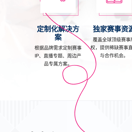
定制化解决方
独家赛事资
案
覆盖全球顶级赛事
权，提供稀缺赛事
根据品牌需求定制赛事
与合作机会。
IP、直播专题、周边产
品专属方案。