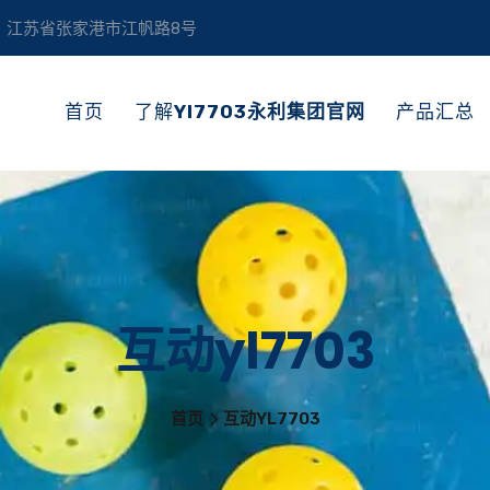
江苏省张家港市江帆路8号
首页
了解
Yl7703永利集团官网
产品汇总
互动yl7703
首页
互动YL7703