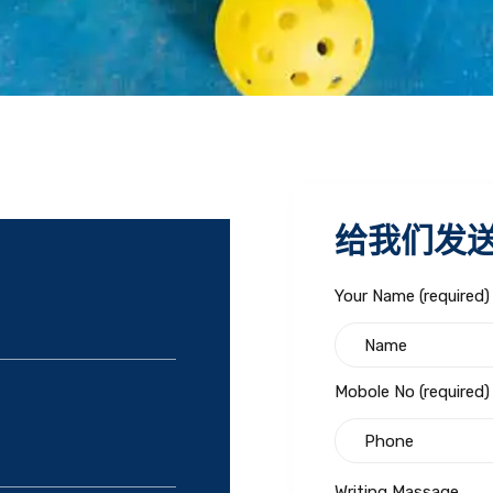
给我们发
Your Name (required)
Mobole No (required)
Writing Massage