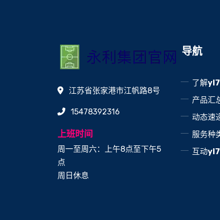
导航
了解
y
江苏省张家港市江帆路8号
产品汇
15478392316
动态速
上班时间
服务种
周一至周六：上午8点至下午5
互动
yl
点
周日休息