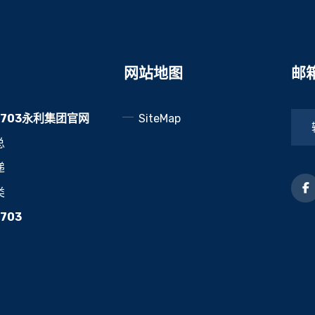
网站地图
邮
l7703永利集团官网
SiteMap
总
递
类
7703