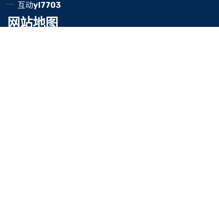
互动
yl7703
网站地图
SiteMap
邮箱订阅
Copyright © 2026 - 版权所有
yl7703永利(中国)有限公司