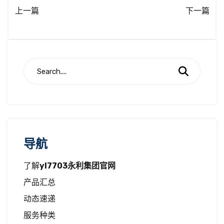
上一篇
下一篇
导航
了解
yl7703永利集团官网
产品汇总
动态速递
服务种类