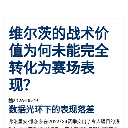
维尔茨的战术价
值为何未能完全
转化为赛场表
现？
2026-05-13
数据光环下的表现落差
弗洛里安·维尔茨在2023/24赛季交出了令人瞩目的进