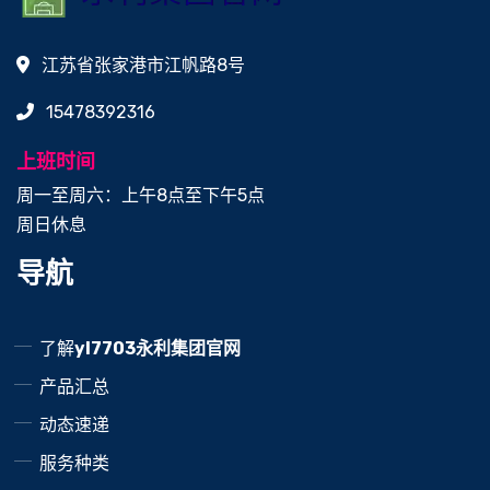
江苏省张家港市江帆路8号
15478392316
上班时间
周一至周六：上午8点至下午5点
周日休息
导航
了解
yl7703永利集团官网
产品汇总
动态速递
服务种类