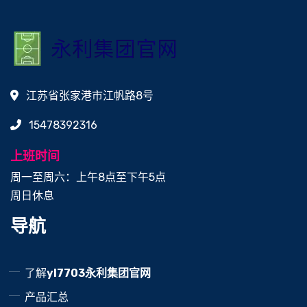
江苏省张家港市江帆路8号
15478392316
上班时间
周一至周六：上午8点至下午5点
周日休息
导航
了解
yl7703永利集团官网
产品汇总