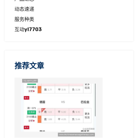
动态速递
服务种类
互动
yl7703
推荐文章