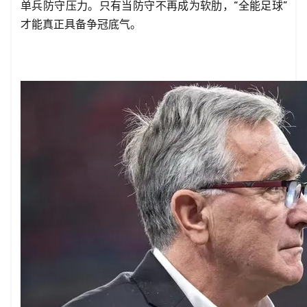
单兵防守压力。只有当防守不再成为软肋，“全能足球”
才能真正具备争冠底气。