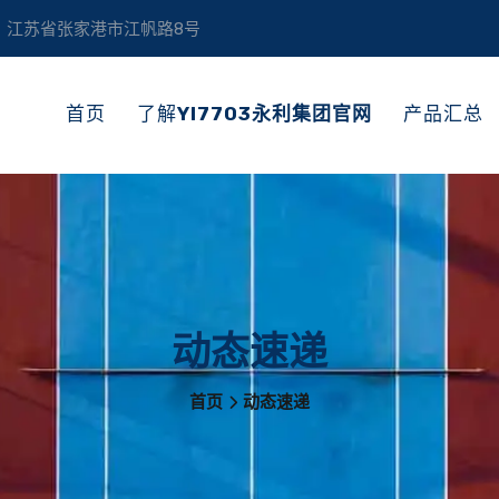
江苏省张家港市江帆路8号
首页
了解
Yl7703永利集团官网
产品汇总
动态速递
首页
动态速递