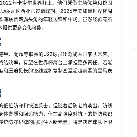
2022年卡塔尔世界杯上，他们凭借主场优势和稳固
纳·瓦伦西亚已过巅峰期。2026年美加墨世界杯周
欧洲联赛崭露头角的年轻边锋和中场。虽然经验有所
术提供更多变化可能。
旗
德甲、葡超等联赛的U23球员逐渐成为国家队常客。
终结效率，有望在世界杯舞台上承担更多责任。若能
度和压迫见长的锋线或将复制甚至超越前辈的黑马表
战
的低位防守和快速反击，但随着后防老将淡出，防线
身体素质和回追能力，但在高强度对抗下的协防意识
传统防守纪律的同时注入新元素，将是决定球队上限