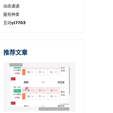
动态速递
服务种类
互动
yl7703
推荐文章