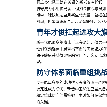
厄瓜多尔队正处在关键的新老交替阶段。
防守成为小组搅局者，但如今核心球员如恩
期中，球队加速启用新生代力量，包括在
削弱，但整体速度与活力显著提升，为战
青年才俊扛起进攻大
新一代厄瓜多尔攻击手正在崛起，效力于
他们在预选赛中展现出不俗的突破能力和
保持健康并获得足够磨合时间，这支以速
现。
防守体系面临重组挑
过去厄瓜多尔的成功很大程度依赖于严密
稳定性成为隐忧。新晋中卫和边卫虽具备
和定位球防守仍需检验。主帅如何在保留
的关键。