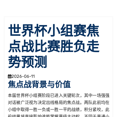
世界杯小组赛焦
点战比赛胜负走
势预测
2026-06-11
焦点战背景与价值
本届世界杯小组赛阶段已进入关键轮次，其中一场强强
对话被广泛视为决定出线格局的焦点战。两队此前均在
小组中取得一胜一负或一胜一平的战绩，积分紧咬，此
役结果将直接影响谁能掌握晋级主动权。不同于普通小