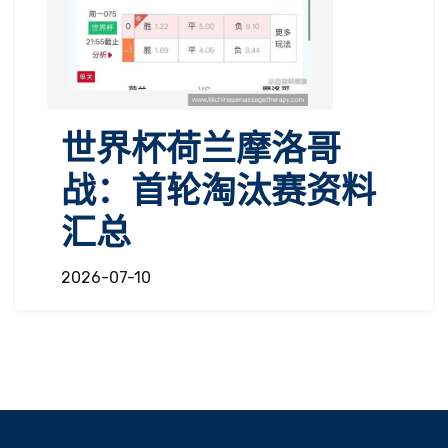
世界杯荷兰摩洛哥
战：首轮淘汰赛资料
汇总
2026-07-10