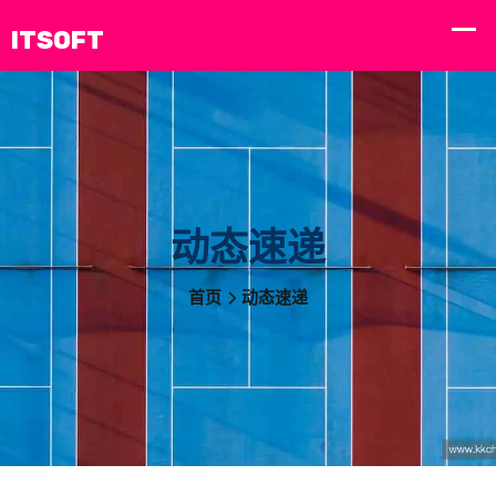
动态速递
首页
动态速递