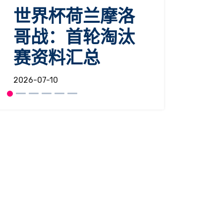
世界杯荷兰摩洛
荷兰遭
哥战：首轮淘汰
球绝杀
赛资料汇总
淘汰赛
2026-07-10
2026-07-08