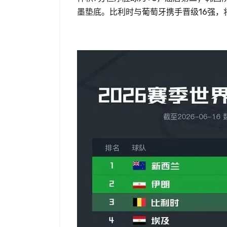
世界杯休斯敦场
乌拉圭H
墨垫底。比利时与葡萄牙携手晋级16强，
馆信息：巴西日
焦点：输
本比赛安排
牙后告别
26-07-04
2026-07-01