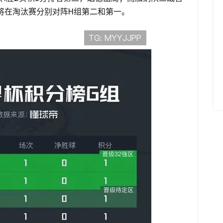
组收官
加纳连续两场零
将在淘汰赛分别对阵H组第二和第一。
给西班
封，L组防守质
世界杯
量持续获得关注
2026-06-29