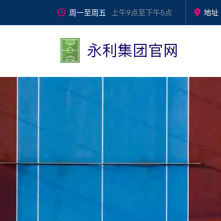
周一至周五
上午9点至下午5点
地址