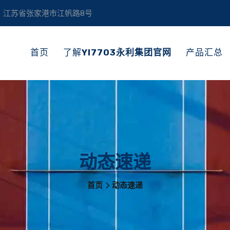
江苏省张家港市江帆路8号
首页
了解
Yl7703永利集团官网
产品汇总
动态速递
首页
动态速递