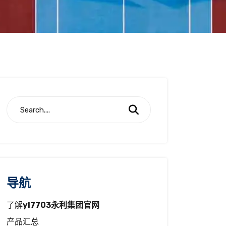
导航
了解
yl7703永利集团官网
产品汇总