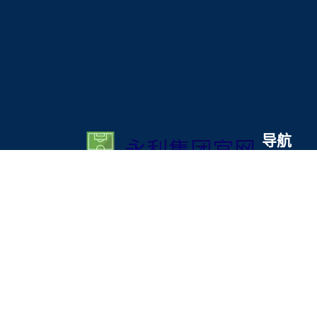
导航
了解
y
江苏省张家港市江帆路8号
产品汇
15478392316
动态速
上班时间
服务种
周一至周六：上午8点至下午5
互动
yl
点